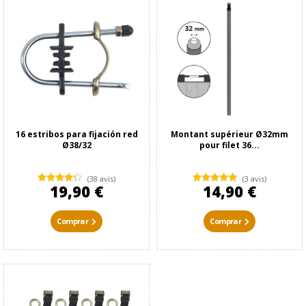
16 estribos para fijación red
Montant supérieur Ø32mm
Ø38/32
pour filet 36...
(38 avis)
(3 avis)
19,90 €
14,90 €
Comprar
Comprar