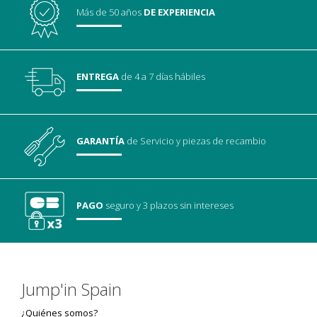
Más de 50 años
DE EXPERIENCIA
ENTREGA
de 4 a 7 días hábiles
GARANTÍA
de Servicio
y piezas de recambio
PAGO
seguro
y 3 plazos sin intereses
Jump'in Spain
¿Quiénes somos?