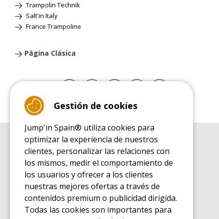
Trampolin Technik
Salt'in Italy
France Trampoline
Página Clásica
Gestión de cookies
Jump'in Spain® utiliza cookies para
optimizar la experiencia de nuestros
GUÍA DE COMPRA
clientes, personalizar las relaciones con
Guía de compra para las camas elásticas de ocio
los mismos, medir el comportamiento de
GUÍA DE INSTALACIÓN
los usuarios y ofrecer a los clientes
Guía de montaje para la cama elástica de ocio
nuestras mejores ofertas a través de
GUÍA DE MANTENIMIENTO
contenidos premium o publicidad dirigida.
Guía de mantenimiento de las camas elásticas de ocio
Todas las cookies son importantes para
GUÍA DE INICIO