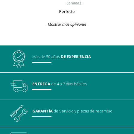
Corinne L.
Perfecto
Mostrar más opiniones
Más de 50 años
DE EXPERIENCIA
ENTREGA
de 4 a 7 días hábiles
GARANTÍA
de Servicio
y piezas de recambio