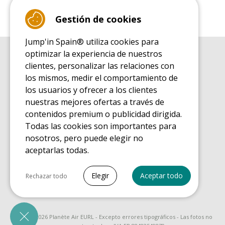
Gestión de cookies
Jump'in Spain® utiliza cookies para
optimizar la experiencia de nuestros
GUÍA DE COMPRA
clientes, personalizar las relaciones con
Guía de compra para las camas elásticas de ocio
los mismos, medir el comportamiento de
GUÍA DE INSTALACIÓN
los usuarios y ofrecer a los clientes
Guía de montaje para la cama elástica de ocio
nuestras mejores ofertas a través de
GUÍA DE MANTENIMIENTO
contenidos premium o publicidad dirigida.
Guía de mantenimiento de las camas elásticas de ocio
Todas las cookies son importantes para
GUÍA DE INICIO
nosotros, pero puede elegir no
Guía de descubrimiento de las camas elásticas de ocio
aceptarlas todas.
GUÍA DE COMPRA PIEZAS DE RECAMBIO
Guía de compra para las piezas de recambio
Seleccionar todo
Elegir
Aceptar todo
Rechazar todo
Cookies necesarias
PrestaShop
Necesario para que el sitio funcione
© 2008 - 2026 Planète Air EURL - Excepto errores tipográficos - Las fotos no
correctamente