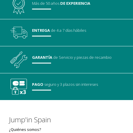
Más de 50 años
DE EXPERIENCIA
ENTREGA
de 4 a 7 días hábiles
GARANTÍA
de Servicio
y piezas de recambio
PAGO
seguro
y 3 plazos sin intereses
Jump'in Spain
¿Quiénes somos?