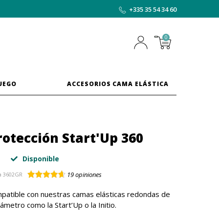
+335 35 54 34 60
0
JUEGO
ACCESORIOS CAMA ELÁSTICA
rotección Start'Up 360
Disponible
19
opiniones
a
3602GR
ompatible con nuestras camas elásticas redondas de
ámetro como la Start’Up o la Initio.