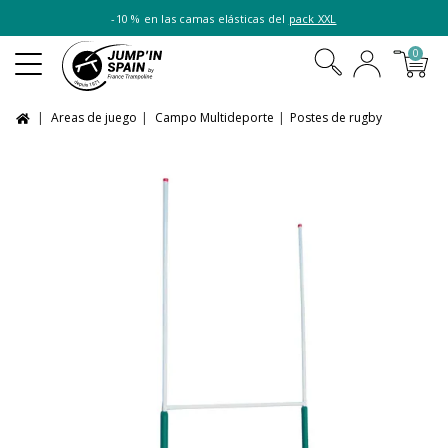
-10 % en las camas elásticas del
pack XXL
0
Areas de juego
Campo Multideporte
Postes de rugby