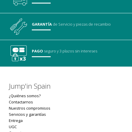
GARANTÍA
de Servicio
y piezas de recambio
PAGO
seguro
y 3 plazos sin intereses
Jump'in Spain
¿Quiénes somos?
Contactarnos
Nuestros compromisos
Servicios y garantías
Entrega
UGC