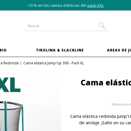
-10 % en las camas elásticas del
pack XXL
BIO
TIROLINA & SLACKLINE
AREAS DE 
ica Redonda
Cama elástica Jump'Up 300 - Pack XL
Cama elástic
Referencia
Cama elástica redonda Jump’Up
de anclaje. ¡Salte en su 