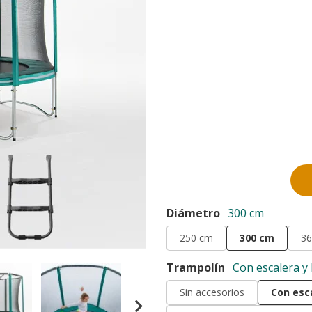
Diámetro
300 cm
250 cm
300 cm
36
Trampolín
Con escalera y 
Sin accesorios
Con esca