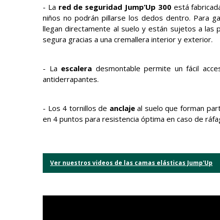
- La
red de seguridad Jump’Up 300
está fabricada
niños no podrán pillarse los dedos dentro. Para g
llegan directamente al suelo y están sujetos a las 
segura gracias a una cremallera interior y exterior.
- La
escalera
desmontable permite un fácil acces
antiderrapantes.
- Los 4 tornillos de
anclaje
al suelo que forman par
en 4 puntos para resistencia óptima en caso de ráfa
Ver nuestros videos de las camas elásticas Jump'Up