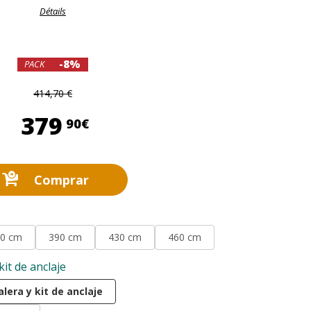
Détails
-8%
PACK
414,70 €
379,90 €
379
90€
Comprar
0 cm
390 cm
430 cm
460 cm
kit de anclaje
lera y kit de anclaje