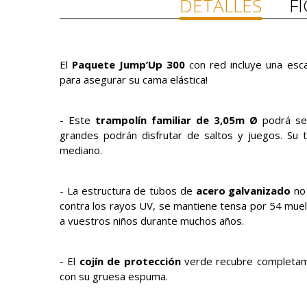
DETALLES
F
El
Paquete Jump’Up 300
con red incluye una escal
para asegurar su cama elástica!
- Este
trampolín familiar de 3,05m Ø
podrá ser
grandes podrán disfrutar de saltos y juegos. Su
mediano.
- La estructura de tubos de
acero galvanizado
no 
contra los rayos UV, se mantiene tensa por 54 muel
a vuestros niños durante muchos años.
- El
cojín de protección
verde recubre completame
con su gruesa espuma.