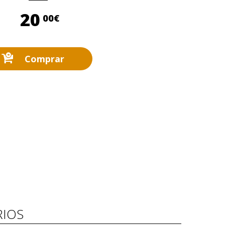
20,00 €
20
00€
Comprar
IOS