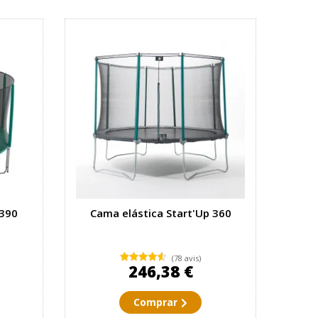
 390
Cama elástica Start'Up 360
(78 avis)
246,38 €
Comprar