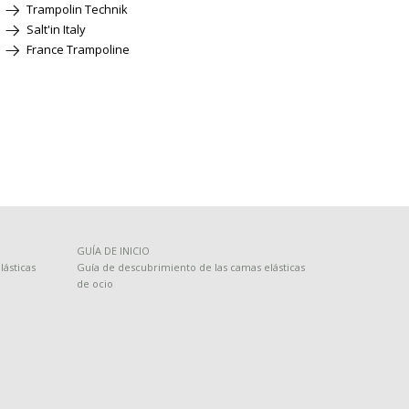
Trampolin Technik
Salt'in Italy
France Trampoline
GUÍA DE INICIO
ásticas
Guía de descubrimiento de las camas elásticas
de ocio