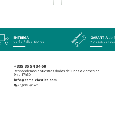
ENTREGA
GARANTÍA
de S
de 4 a 7 días hábiles
y piezas de rec
+335 35 54 34 60
Respondemos a vuestras dudas de lunes a viernes de
9h a 17h30
info@cama-elastica.com
English Spoken