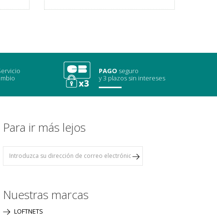
ervicio
PAGO
seguro
ambio
y 3 plazos sin intereses
Para ir más lejos
Nuestras marcas
LOFTNETS