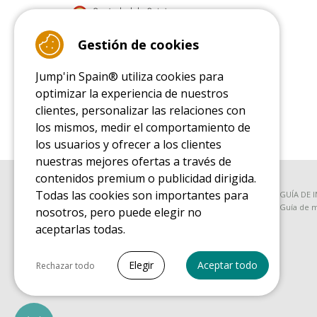
9.4
Gestión de cookies
/10 (22078 reviews)
Jump'in Spain® utiliza cookies para
Read customer reviews
optimizar la experiencia de nuestros
clientes, personalizar las relaciones con
los mismos, medir el comportamiento de
los usuarios y ofrecer a los clientes
nuestras mejores ofertas a través de
contenidos premium o publicidad dirigida.
Todas las cookies son importantes para
GUÍA DE COMPRA
GUÍA DE 
Guía de compra para las camas elásticas de ocio
Guía de m
nosotros, pero puede elegir no
aceptarlas todas.
GUÍA DE COMPRA PIEZAS DE RECAMBIO
Seleccionar todo
Guía de compra para las piezas de recambio
Elegir
Aceptar todo
Rechazar todo
Cookies necesarias
PrestaShop