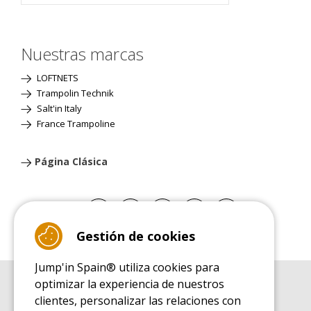
Nuestras marcas
LOFTNETS
Trampolin Technik
Salt'in Italy
France Trampoline
Página Clásica
Gestión de cookies
Jump'in Spain® utiliza cookies para
optimizar la experiencia de nuestros
GUÍA DE COMPRA
clientes, personalizar las relaciones con
Guía de compra para las camas elásticas de ocio