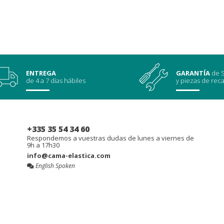
ENTREGA
GARANTÍA
de S
de 4 a 7 días hábiles
y piezas de rec
+335 35 54 34 60
Respondemos a vuestras dudas de lunes a viernes de
9h a 17h30
info@cama-elastica.com
English Spoken