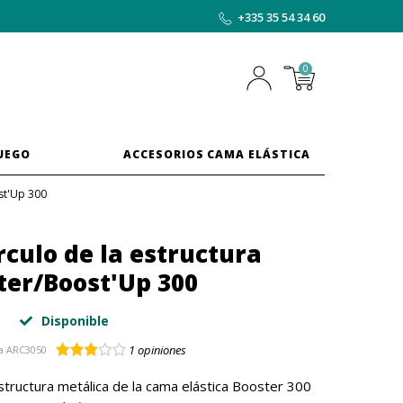
+335 35 54 34 60
0
JUEGO
ACCESORIOS CAMA ELÁSTICA
st'Up 300
rculo de la estructura
ter/Boost'Up 300
Disponible
1
opiniones
a
ARC3050
structura metálica de la cama elástica Booster 300