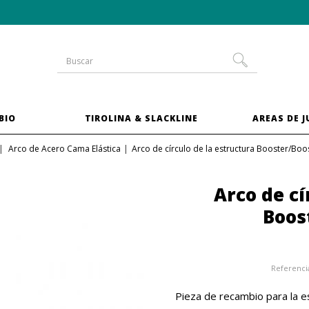
-10 % en las camas elásticas del
pack XXL
BIO
TIROLINA & SLACKLINE
AREAS DE 
Arco de Acero Cama Elástica
Arco de círculo de la estructura Booster/Boo
Arco de cí
Boos
Referenci
Pieza de recambio para la e