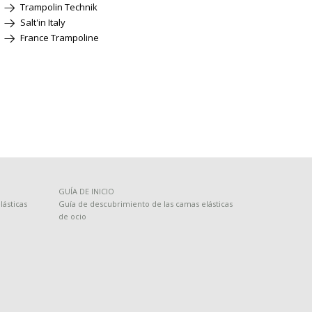
Trampolin Technik
Salt'in Italy
France Trampoline
GUÍA DE INICIO
ásticas
Guía de descubrimiento de las camas elásticas
de ocio