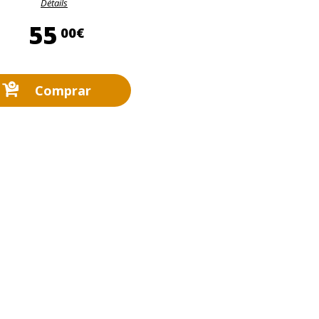
Détails
55,00 €
55
00€
Comprar