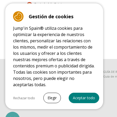
9.4
Gestión de cookies
/10 (22083 reviews)
Jump'in Spain® utiliza cookies para
Read customer reviews
optimizar la experiencia de nuestros
clientes, personalizar las relaciones con
los mismos, medir el comportamiento de
los usuarios y ofrecer a los clientes
nuestras mejores ofertas a través de
contenidos premium o publicidad dirigida.
Todas las cookies son importantes para
GUÍA DE COMPRA
GUÍA DE 
Guía de compra para las camas elásticas de ocio
Guía de m
nosotros, pero puede elegir no
aceptarlas todas.
GUÍA DE COMPRA PIEZAS DE RECAMBIO
Seleccionar todo
Guía de compra para las piezas de recambio
Elegir
Aceptar todo
Rechazar todo
Cookies necesarias
PrestaShop