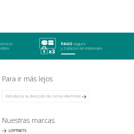
ervicio
PAGO
seguro
ambio
y 3 plazos sin intereses
Para ir más lejos
Nuestras marcas
LOFTNETS