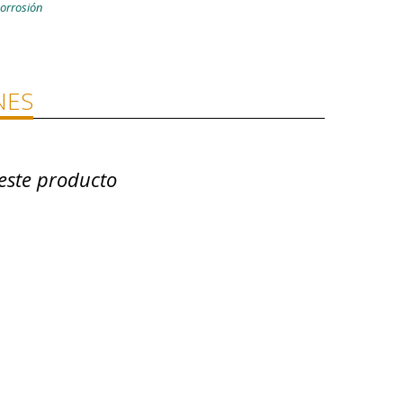
corrosión
NES
este producto