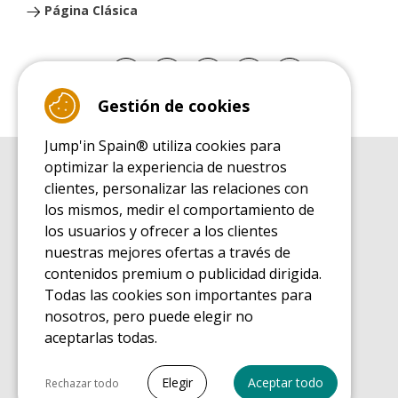
Página Clásica
Gestión de cookies
Jump'in Spain® utiliza cookies para
optimizar la experiencia de nuestros
GUÍA DE COMPRA
clientes, personalizar las relaciones con
Guía de compra para las camas elásticas de ocio
los mismos, medir el comportamiento de
GUÍA DE INSTALACIÓN
los usuarios y ofrecer a los clientes
Guía de montaje para la cama elástica de ocio
nuestras mejores ofertas a través de
GUÍA DE MANTENIMIENTO
contenidos premium o publicidad dirigida.
Guía de mantenimiento de las camas elásticas de ocio
Todas las cookies son importantes para
GUÍA DE INICIO
nosotros, pero puede elegir no
Guía de descubrimiento de las camas elásticas de ocio
aceptarlas todas.
GUÍA DE COMPRA PIEZAS DE RECAMBIO
Guía de compra para las piezas de recambio
Seleccionar todo
Elegir
Aceptar todo
Rechazar todo