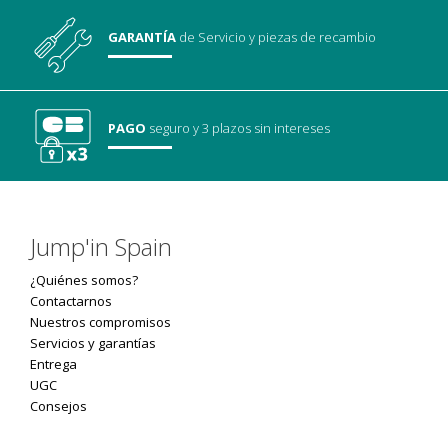
GARANTÍA
de Servicio
y piezas de recambio
PAGO
seguro
y 3 plazos sin intereses
Jump'in Spain
¿Quiénes somos?
Contactarnos
Nuestros compromisos
Servicios y garantías
Entrega
UGC
Consejos