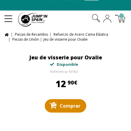
-10 % en las camas elásticas del
pack XXL
0
Piezas de Recambio
Refuerzo de Acero Cama Elástica
Piezas de Unión
Jeu de visserie pour Ovalie
Jeu de visserie pour Ovalie
Disponible
Referencia
1016O
12,90 €
12
90€
Comprar