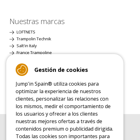
Nuestras marcas
LOFTNETS
Trampolin Technik
Salt'in Italy
France Trampoline
Gestión de cookies
Página Clásica
Jump'in Spain® utiliza cookies para
optimizar la experiencia de nuestros
clientes, personalizar las relaciones con
los mismos, medir el comportamiento de
los usuarios y ofrecer a los clientes
nuestras mejores ofertas a través de
contenidos premium o publicidad dirigida.
GUÍA DE COMPRA
Guía de compra para las camas elásticas de ocio
Todas las cookies son importantes para