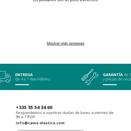
Mostrar más opiniones
ENTREGA
GARANTÍA
de S
de 4 a 7 días hábiles
y piezas de rec
+335 35 54 34 60
Respondemos a vuestras dudas de lunes a viernes de
9h a 17h30
info@cama-elastica.com