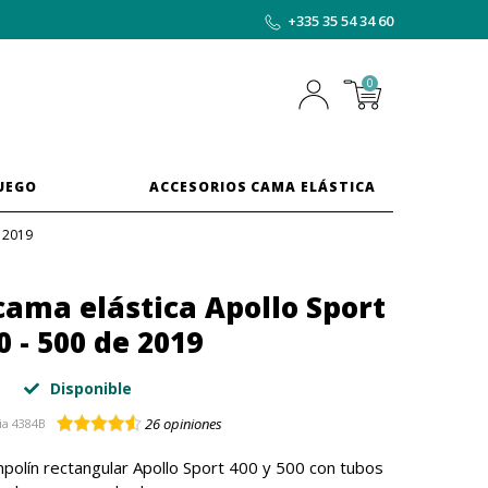
+335 35 54 34 60
0
JUEGO
ACCESORIOS CAMA ELÁSTICA
e 2019
cama elástica Apollo Sport
0 - 500 de 2019
Disponible
26
opiniones
ia
4384B
polín rectangular Apollo Sport 400 y 500 con tubos