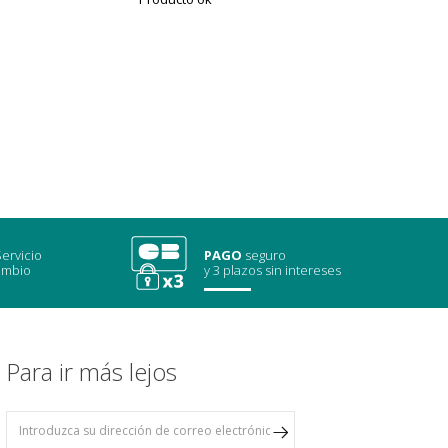
ervicio
PAGO
seguro
ambio
y 3 plazos sin intereses
Para ir más lejos