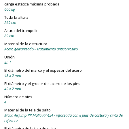
carga estática máxima probada
600 kg
Toda la altura
269 cm
Altura del trampolín
89 cm
Material de la estructura
Acero galvanizado - Tratamiento anticorrosivo
Unión
En T
El diámetro del marco y el espesor del acero
48 x 2 mm
El diámetro y el grosor del acero de los pies
42 x 2 mm
Número de pies
4
Material de la tela de salto
Malla AirJump PP Malla PP 4x4 - reforzada con 8 filas de costura y cinta de
refuerzo
El diámetro de la tela de salto