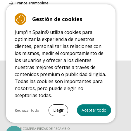
France Trampoline
Gestión de cookies
Página Clásica
Jump'in Spain® utiliza cookies para
optimizar la experiencia de nuestros
clientes, personalizar las relaciones con
los mismos, medir el comportamiento de
los usuarios y ofrecer a los clientes
nuestras mejores ofertas a través de
contenidos premium o publicidad dirigida.
GUÍA DE COMPRA
Guía de compra para las camas elásticas de ocio
Todas las cookies son importantes para
nosotros, pero puede elegir no
GUÍA DE INSTALACIÓN
Guía de montaje para la cama elástica de ocio
aceptarlas todas.
GUÍA DE MANTENIMIENTO
Seleccionar todo
Guía de mantenimiento de las camas elásticas de ocio
Elegir
Aceptar todo
Rechazar todo
GUÍA DE INICIO
Cookies necesarias
Guía de descubrimiento de las camas elásticas de ocio
PrestaShop
GUÍA DE COMPRA PIEZAS DE RECAMBIO