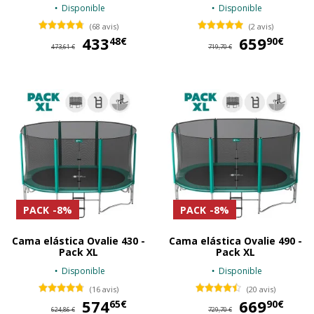
Disponible
Disponible
(68 avis)
(2 avis)
433
433,48 €
659
65
48€
90€
473,61 €
719,70 €
PACK
-8%
PACK
-8%
Cama elástica Ovalie 430 -
Cama elástica Ovalie 490 -
Pack XL
Pack XL
Disponible
Disponible
(16 avis)
(20 avis)
574
574,65 €
669
66
65€
90€
624,86 €
729,70 €