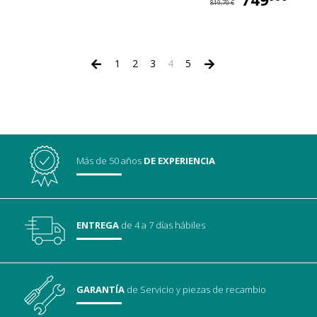
819,70 €
1
2
3
4
5
Más de 50 años
DE EXPERIENCIA
ENTREGA
de 4 a 7 días hábiles
GARANTÍA
de Servicio
y piezas de recambio