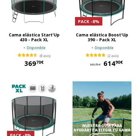
PACK
-8%
Cama elástica Start'Up
Cama elástica Boost'Up
430 - Pack XL
390 - Pack XL
Disponible
Disponible
(8 avis)
(2 avis)
369
614
61
70€
90€
669,70 €
369,70 €
NUESTRA GUÍA PARA
AYUDARTE A ELEGIR TU GAMA
PACK
-8%