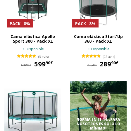
PACK
-8%
PACK
-8%
Cama elástica Apollo
Cama elástica Start'Up
Sport 300 - Pack XL
360 - Pack XL
Disponible
Disponible
(3 avis)
(22 avis)
599
599,90 €
289
28
90€
90€
658,90 €
315,70 €
NORMA EN 71-14: ¡PARA
NOSOTROS ES SOLO LO
MÍNIMO!