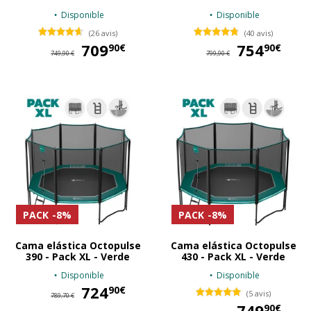
Disponible
Disponible
(26 avis)
(40 avis)
709
709,90 €
754
75
90€
90€
749,90 €
799,90 €
PACK
-8%
PACK
-8%
Cama elástica Octopulse
Cama elástica Octopulse
390 - Pack XL - Verde
430 - Pack XL - Verde
Disponible
Disponible
724
724,90 €
90€
(5 avis)
789,70 €
749
74
90€