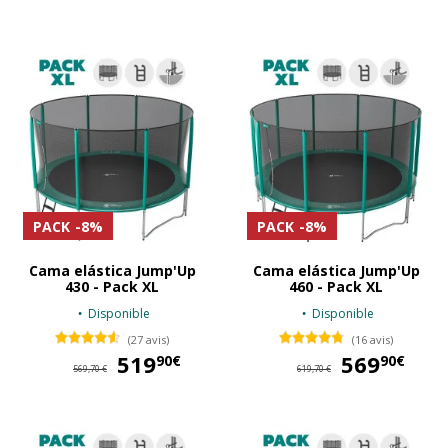
PACK
-8%
PACK
-8%
Cama elástica Jump'Up
Cama elástica Jump'Up
430 - Pack XL
460 - Pack XL
Disponible
Disponible
(27 avis)
(16 avis)
519
519,90 €
569
56
90€
90€
569,70 €
619,70 €