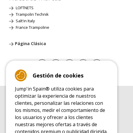
LOFTNETS
Trampolin Technik
Salt'in Italy
France Trampoline
Página Clásica
Gestión de cookies
Jump'in Spain® utiliza cookies para
optimizar la experiencia de nuestros
GUÍA DE COMPRA
clientes, personalizar las relaciones con
Guía de compra para las camas elásticas de ocio
los mismos, medir el comportamiento de
GUÍA DE INSTALACIÓN
los usuarios y ofrecer a los clientes
Guía de montaje para la cama elástica de ocio
nuestras mejores ofertas a través de
GUÍA DE MANTENIMIENTO
contenidos premium o publicidad dirigida.
Guía de mantenimiento de las camas elásticas de ocio