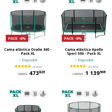
PACK
-8%
PACK
-8%
Cama elástica Ovalie 360 -
Cama elástica Apollo
Pack XL
Sport 500 - Pack XL
Disponible
Disponible
(6 avis)
(15 avis)
473
473,82 €
1 139
1 
82€
90€
518,99 €
1 239,70 €