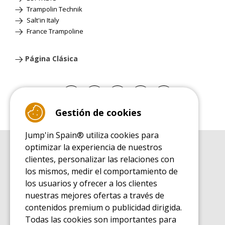
Trampolin Technik
Salt'in Italy
France Trampoline
Página Clásica
Gestión de cookies
Jump'in Spain® utiliza cookies para
optimizar la experiencia de nuestros
GUÍA DE COMPRA
clientes, personalizar las relaciones con
Guía de compra para las camas elásticas de ocio
los mismos, medir el comportamiento de
GUÍA DE INSTALACIÓN
los usuarios y ofrecer a los clientes
Guía de montaje para la cama elástica de ocio
nuestras mejores ofertas a través de
GUÍA DE MANTENIMIENTO
contenidos premium o publicidad dirigida.
Guía de mantenimiento de las camas elásticas de ocio
Todas las cookies son importantes para
GUÍA DE INICIO