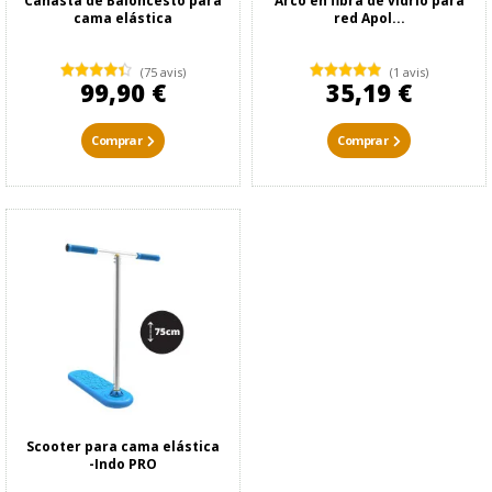
Canasta de Baloncesto para
Arco en fibra de vidrio para
cama elástica
red Apol...
(75 avis)
(1 avis)
99,90 €
35,19 €
Comprar
Comprar
Scooter para cama elástica
-Indo PRO