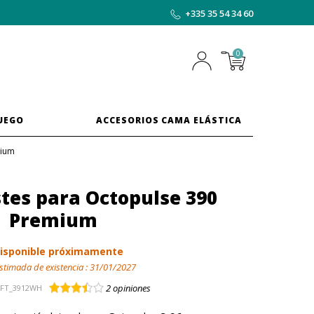
+335 35 54 34 60
0
JUEGO
ACCESORIOS CAMA ELÁSTICA
mium
tes para Octopulse 390
Premium
isponible próximamente
stimada de existencia :
31/01/2027
2
opiniones
FT_3912WH