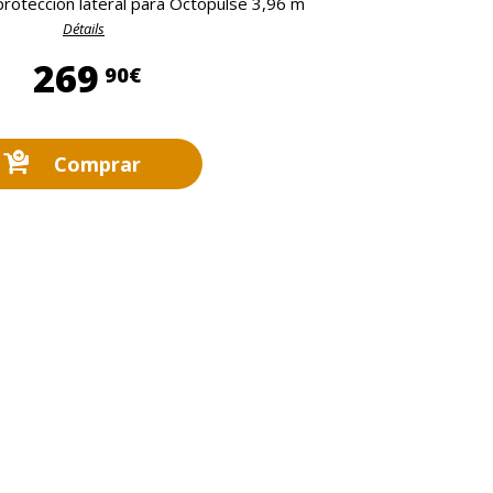
otección lateral para Octopulse 3,96 m
Détails
269,90 €
269
90€
Comprar