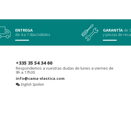
ENTREGA
GARANTÍA
de S
de 4 a 7 días hábiles
y piezas de rec
+335 35 54 34 60
Respondemos a vuestras dudas de lunes a viernes de
9h a 17h30
info@cama-elastica.com
English Spoken