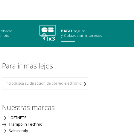
ervicio
PAGO
seguro
ambio
y 3 plazos sin intereses
Para ir más lejos
Nuestras marcas
LOFTNETS
Trampolin Technik
Salt'in Italy