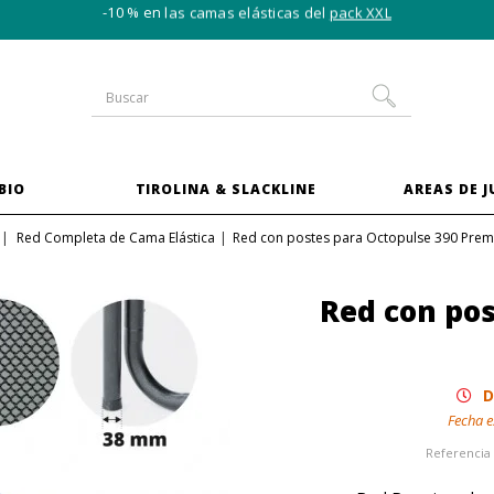
-10 % en las camas elásticas del
pack XXL
BIO
TIROLINA & SLACKLINE
AREAS DE 
Red Completa de Cama Elástica
Red con postes para Octopulse 390 Pre
Red con pos
D
Fecha e
Referencia