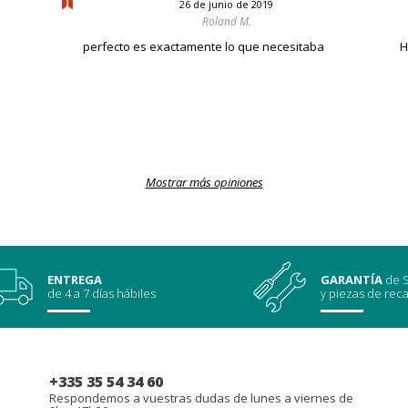
26 de junio de 2019
Roland M.
perfecto es exactamente lo que necesitaba
H
Mostrar más opiniones
ENTREGA
GARANTÍA
de S
de 4 a 7 días hábiles
y piezas de rec
+335 35 54 34 60
Respondemos a vuestras dudas de lunes a viernes de