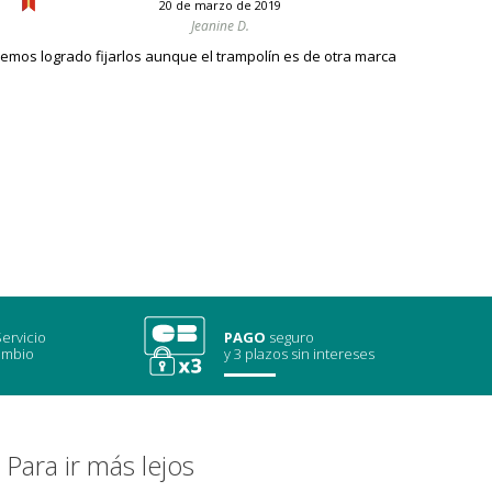
20 de marzo de 2019
Jeanine D.
emos logrado fijarlos aunque el trampolín es de otra marca
ervicio
PAGO
seguro
ambio
y 3 plazos sin intereses
Para ir más lejos