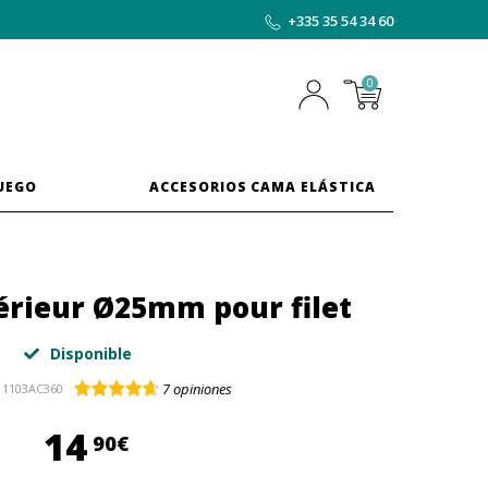
+335 35 54 34 60
0
JUEGO
ACCESORIOS CAMA ELÁSTICA
érieur Ø25mm pour filet
Disponible
7
opiniones
1103AC360
14,90 €
14
90€