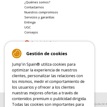
¿Quiénes somos?
Contactarnos
Nuestros compromisos
Servicios y garantías
Entrega
UGC
Consejos
9.4
Gestión de cookies
/10 (22077 reviews)
Jump'in Spain® utiliza cookies para
Read customer reviews
optimizar la experiencia de nuestros
clientes, personalizar las relaciones con
los mismos, medir el comportamiento de
los usuarios y ofrecer a los clientes
nuestras mejores ofertas a través de
contenidos premium o publicidad dirigida.
Todas las cookies son importantes para
GUÍA DE COMPRA
GUÍA DE 