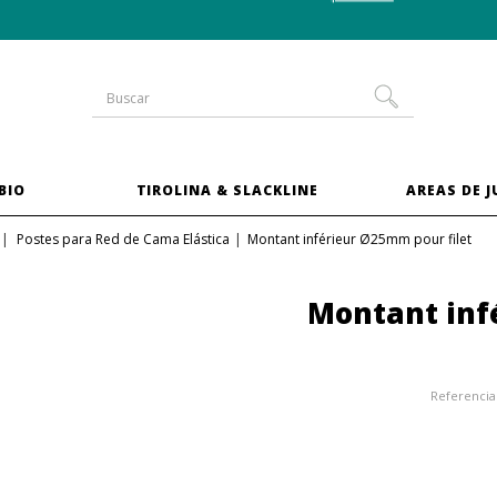
-10 % en las camas elásticas del
pack XXL
BIO
TIROLINA & SLACKLINE
AREAS DE 
Postes para Red de Cama Elástica
Montant inférieur Ø25mm pour filet
Montant inf
Referencia