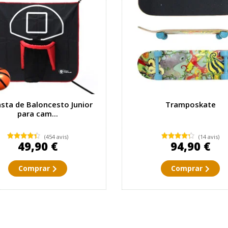
sta de Baloncesto Junior
Tramposkate
para cam...
(454 avis)
(14 avis)
49,90 €
94,90 €
Comprar
Comprar