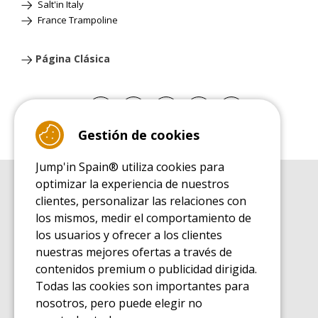
Salt'in Italy
France Trampoline
Página Clásica
Gestión de cookies
Jump'in Spain® utiliza cookies para
optimizar la experiencia de nuestros
GUÍA DE COMPRA
clientes, personalizar las relaciones con
Guía de compra para las camas elásticas de ocio
los mismos, medir el comportamiento de
GUÍA DE INSTALACIÓN
los usuarios y ofrecer a los clientes
Guía de montaje para la cama elástica de ocio
nuestras mejores ofertas a través de
GUÍA DE MANTENIMIENTO
contenidos premium o publicidad dirigida.
Guía de mantenimiento de las camas elásticas de ocio
Todas las cookies son importantes para
GUÍA DE INICIO
nosotros, pero puede elegir no
Guía de descubrimiento de las camas elásticas de ocio