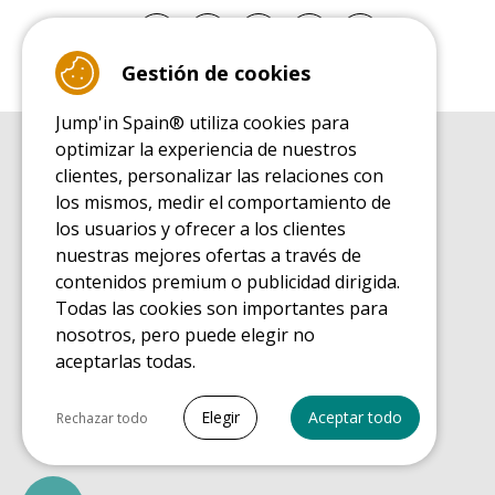
Gestión de cookies
Jump'in Spain® utiliza cookies para
optimizar la experiencia de nuestros
GUÍA DE COMPRA
clientes, personalizar las relaciones con
Guía de compra para las camas elásticas de ocio
los mismos, medir el comportamiento de
GUÍA DE INSTALACIÓN
los usuarios y ofrecer a los clientes
Guía de montaje para la cama elástica de ocio
nuestras mejores ofertas a través de
GUÍA DE MANTENIMIENTO
contenidos premium o publicidad dirigida.
Guía de mantenimiento de las camas elásticas de ocio
Todas las cookies son importantes para
GUÍA DE INICIO
nosotros, pero puede elegir no
Guía de descubrimiento de las camas elásticas de ocio
aceptarlas todas.
GUÍA DE COMPRA PIEZAS DE RECAMBIO
Guía de compra para las piezas de recambio
Seleccionar todo
Elegir
Aceptar todo
Rechazar todo
Cookies necesarias
PrestaShop