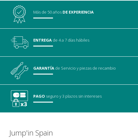
Más de 50 años
DE EXPERIENCIA
ENTREGA
de 4 a 7 días hábiles
GARANTÍA
de Servicio
y piezas de recambio
PAGO
seguro
y 3 plazos sin intereses
Jump'in Spain