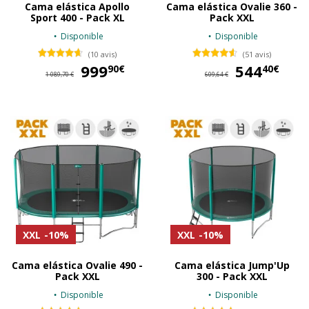
Cama elástica Apollo
Cama elástica Ovalie 360 -
Sport 400 - Pack XL
Pack XXL
Disponible
Disponible
(10 avis)
(51 avis)
999
999,90 €
544
54
90€
40€
1 089,70 €
609,64 €
XXL
-10%
XXL
-10%
Cama elástica Ovalie 490 -
Cama elástica Jump'Up
Pack XXL
300 - Pack XXL
Disponible
Disponible