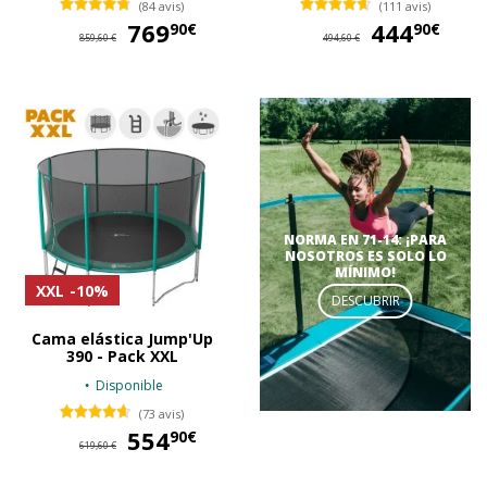
(84 avis)
(111 avis)
769
769,90 €
444
44
90€
90€
859,60 €
494,60 €
NORMA EN 71-14: ¡PARA
NOSOTROS ES SOLO LO
MÍNIMO!
XXL
-10%
DESCUBRIR
Cama elástica Jump'Up
390 - Pack XXL
Disponible
(73 avis)
554
554,90 €
90€
619,60 €