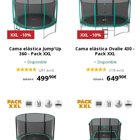
XXL
-10%
XXL
-10%
Cama elástica Jump'Up
Cama elástica Ovalie 430 -
360 - Pack XXL
Pack XXL
Disponible
Disponible
(201 avis)
(118 avis)
499
499,90 €
649
64
90€
90€
559,60 €
729,60 €