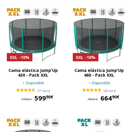
XXL
-10%
XXL
-10%
Cama elástica Jump'Up
Cama elástica Jump'Up
430 - Pack XXL
460 - Pack XXL
Disponible
Disponible
(71 avis)
(42 avis)
599
599,90 €
664
66
90€
90€
673,60 €
739,60 €