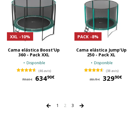
XXL
-10%
PACK
-8%
Cama elástica Boost'Up
Cama elástica Jump'Up
360 - Pack XXL
250 - Pack XL
Disponible
Disponible
(46 avis)
(38 avis)
634
634,90 €
329
32
90€
90€
709,60 €
359,70 €
1
2
3