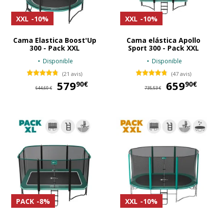
XXL
-10%
XXL
-10%
Cama Elastica Boost'Up
Cama elástica Apollo
300 - Pack XXL
Sport 300 - Pack XXL
Disponible
Disponible
(21 avis)
(47 avis)
579
579,90 €
659
65
90€
90€
644,60 €
735,53 €
PACK
-8%
XXL
-10%