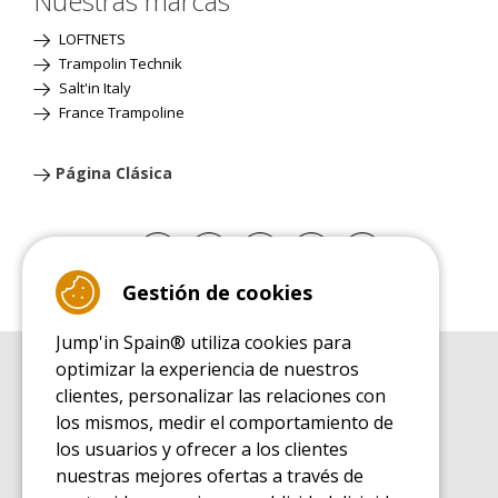
Nuestras marcas
LOFTNETS
Trampolin Technik
Salt'in Italy
France Trampoline
Página Clásica
Gestión de cookies
Jump'in Spain® utiliza cookies para
optimizar la experiencia de nuestros
GUÍA DE COMPRA
clientes, personalizar las relaciones con
Guía de compra para las camas elásticas de ocio
los mismos, medir el comportamiento de
GUÍA DE INSTALACIÓN
los usuarios y ofrecer a los clientes
Guía de montaje para la cama elástica de ocio
nuestras mejores ofertas a través de
GUÍA DE MANTENIMIENTO