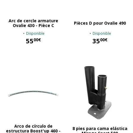
Arc de cercle armature
Pièces D pour Ovalie 490
Ovalie 430 - Pièce C
Disponible
Disponible
55
35
00€
00€
55,00 €
35,00 €
Arco de círculo de
8 pies para cama elástica
estructura Boost'up 460 -