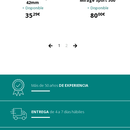
Mirage Sport 500
42mm
Disponible
Disponible
35
80
29€
00€
35,29 €
80,00 €
1
2
Más de 50 años
DE EXPERIENCIA
ENTREGA
de 4 a 7 días hábiles