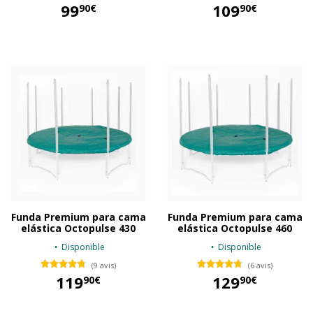
99
109
90€
90€
99,90 €
109,90 €
Funda Premium para cama
Funda Premium para cama
elástica Octopulse 430
elástica Octopulse 460
Disponible
Disponible
(9 avis)
(6 avis)
119
129
90€
90€
119,90 €
129,90 €