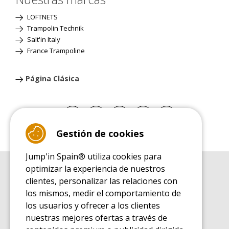
LOFTNETS
Trampolin Technik
Salt'in Italy
France Trampoline
Página Clásica
Gestión de cookies
Jump'in Spain® utiliza cookies para
optimizar la experiencia de nuestros
GUÍA DE COMPRA
clientes, personalizar las relaciones con
Guía de compra para las camas elásticas de ocio
los mismos, medir el comportamiento de
GUÍA DE INSTALACIÓN
los usuarios y ofrecer a los clientes
Guía de montaje para la cama elástica de ocio
nuestras mejores ofertas a través de
GUÍA DE MANTENIMIENTO