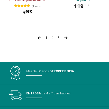
119
90€
(1 avis)
3
03€
119,90 €
3,03 €
1
2
3
Más de 50 años
DE EXPERIENCIA
ENTREGA
de 4 a 7 días hábiles